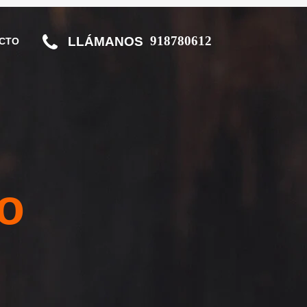
918780612
LLÁMANOS
CTO
o